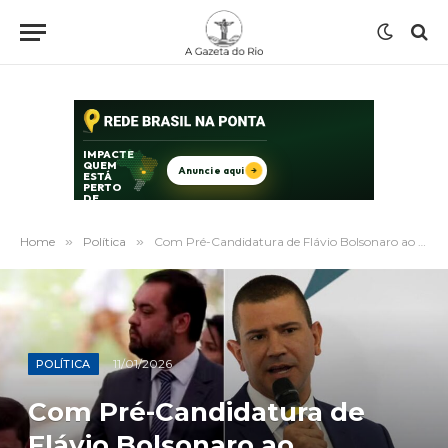
Home
»
Política
»
Com Pré-Candidatura de Flávio Bolsonaro ao Planalto, Direita do Rio Refinando Nomes para Governança Estadual
11/01/2026
POLÍTICA
Com Pré-Candidatura de
Flávio Bolsonaro ao