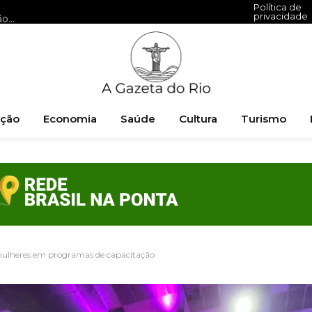
Política de
privacidade
SDC Sports avança na compra da SAF do Santos com reunião marcada para o fim do mês
ção
Economia
Saúde
Cultura
Turismo
l mulheres em programas de capacitação