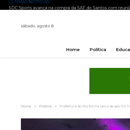
ÚLTIMAS NOTÍCIAS
sábado, agosto 8
Home
Política
Educa
Home
»
Política
»
Prefeitura do Rio forma cerca de seis mi