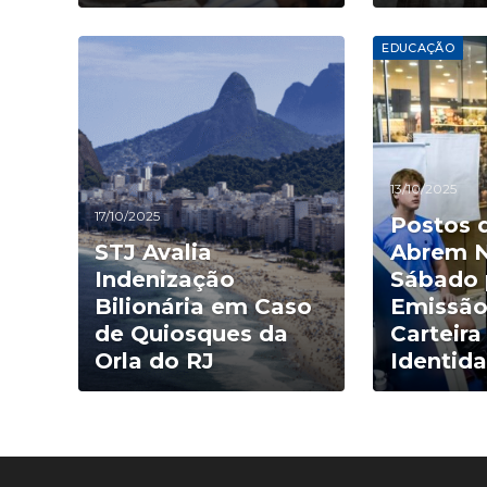
EDUCAÇÃO
13/10/2025
17/10/2025
Postos 
STJ Avalia
Abrem N
Indenização
Sábado 
Bilionária em Caso
Emissão
de Quiosques da
Carteira
Orla do RJ
Identid