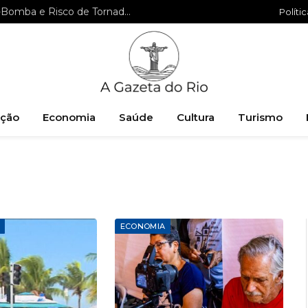
Previsão do Tempo no RS: Ciclone-Bomba e Risco de Tornado Impactam Quinta-feira
Políti
ção
Economia
Saúde
Cultura
Turismo
ECONOMIA