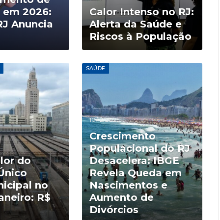
s em 2026:
Calor Intenso no RJ:
RJ Anuncia
Alerta da Saúde e
Riscos à População
SAÚDE
10/12/2025
Crescimento
Populacional do RJ
lor do
Desacelera: IBGE
Único
Revela Queda em
icipal no
Nascimentos e
aneiro: R$
Aumento de
Divórcios