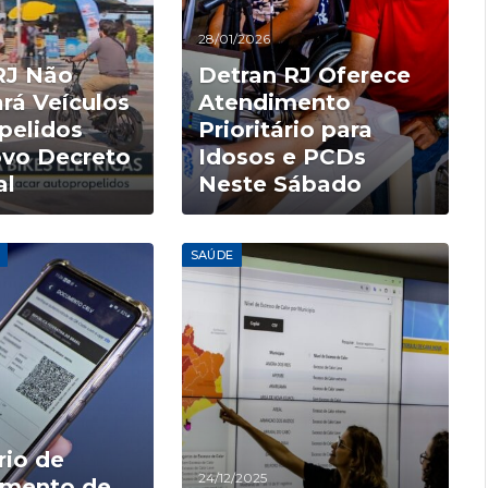
28/01/2026
RJ Não
Detran RJ Oferece
rá Veículos
Atendimento
pelidos
Prioritário para
vo Decreto
Idosos e PCDs
al
Neste Sábado
SAÚDE
rio de
24/12/2025
amento de