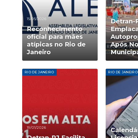
08/04/2026
15/05/2026
Detran-
Reconhecimento
Emplaca
oficial para mães
Autopro
atípicas no Rio de
Após No
Janeiro
Municip
RIO DE JANEIRO
RIO DE JANEIRO
06/01/2026
19/01/2026
Calendá
Detran-RJ Facilita
Licenci