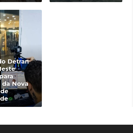
do Detran
este
para
 da Nova
 de
ade