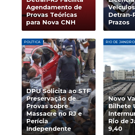
Agendamento de
Veículo
Provas Teóricas
Detran-
para Nova CNH
Prazos
POLÍTICA
RIO DE JANEIRO
21/12/2025
19/12/2025
DPU Solicita ao STF
Preservação de
Novo Va
Provas sobre
Bilhete 
Massacre no RJ e
Intermun
Perícia
Rio de J
Independente
9,40