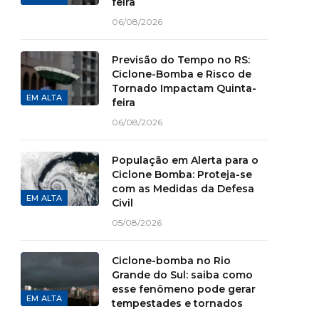
feira
06/08/2026
Previsão do Tempo no RS:
Ciclone-Bomba e Risco de
Tornado Impactam Quinta-
EM ALTA
feira
06/08/2026
População em Alerta para o
Ciclone Bomba: Proteja-se
com as Medidas da Defesa
EM ALTA
Civil
05/08/2026
Ciclone-bomba no Rio
Grande do Sul: saiba como
esse fenômeno pode gerar
EM ALTA
tempestades e tornados