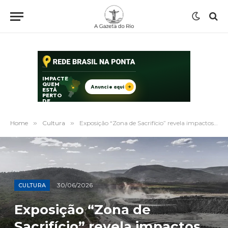
Home
»
Cultura
»
Exposição “Zona de Sacrifício” revela impactos da mineração de lítio no Vale do Jequitinhonha no Rio
30/06/2026
CULTURA
Exposição “Zona de
Sacrifício” revela impactos