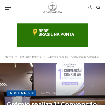
Home
»
Entretenimento
»
Grêmio realiza 1ª Convenção Consular na Região Metropolitana para aproximar torcida
02/07/2026
ENTRETENIMENTO
Grêmio realiza 1ª Convenção