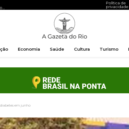
Política de
privacidade
ONU destaca direitos humanos no Festival de Inverno Rio com ênfase na cultura e inclusão
ção
Economia
Saúde
Cultura
Turismo
 diabetes em junho