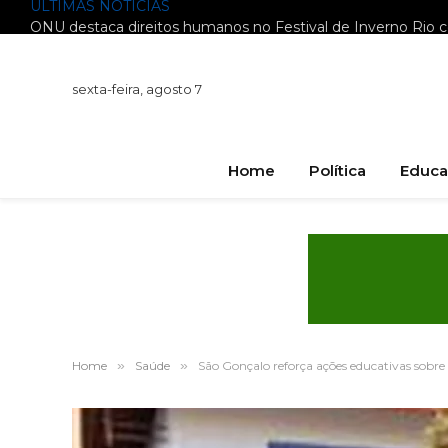
ÚLTIMAS NOTÍCIAS
sexta-feira, agosto 7
Home
Política
Educa
Home
»
Saúde
»
São Gonçalo reforça ações educativas sobre