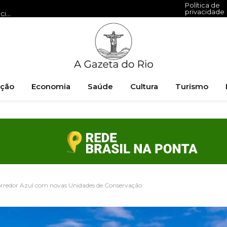
Política de
privacidade
Como o El Niño e as mudanças climáticas elevam a frequência de ciclones no Sul do Brasil
ção
Economia
Saúde
Cultura
Turismo
Corredor Azul com novas Unidades de Conservação